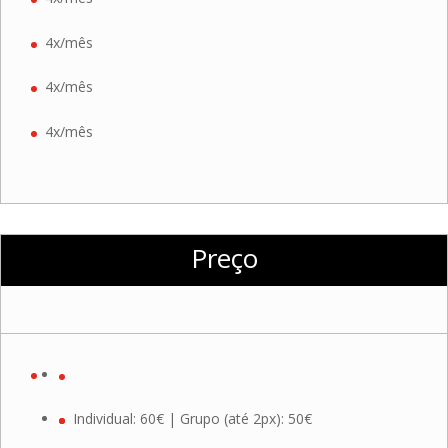
4x/mês
4x/mês
4x/mês
Preço
Individual: 60€ | Grupo (até 2px): 50€