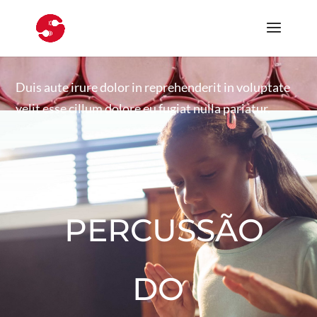
Duis aute irure dolor in reprehenderit in voluptate
velit esse cillum dolore eu fugiat nulla pariatur.
PERCUSSÃO
DO