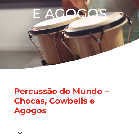
E AGOGOS
Percussão do Mundo –
Chocas, Cowbells e
Agogos
"