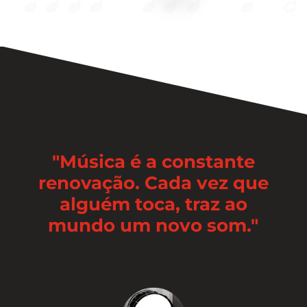
"Música é a constante
renovação. Cada vez que
alguém toca, traz ao
mundo um novo som."