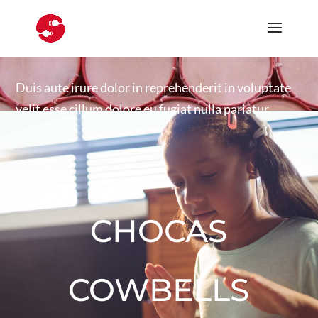
Duis aute irure dolor in reprehenderit in voluptate
velit esse cillum dolore eu fugiat nulla pariatur.
CHOCAS
COWBELLS