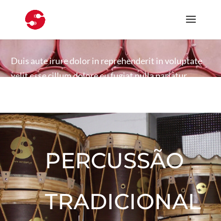
Duis aute irure dolor in reprehenderit in voluptate
velit esse cillum dolore eu fugiat nulla pariatur.
PERCUSSÃO
TRADICIONAL