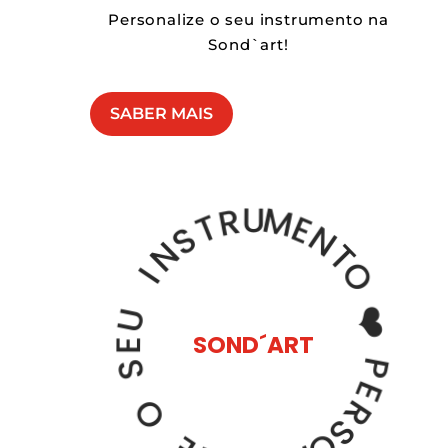
Personalize o seu instrumento na
Sond`art!
SABER MAIS
T
R
S
U
N
M
I
E
N
U
T
E
O
S
SOND´ART
❤️
O
P
E
E
Z
R