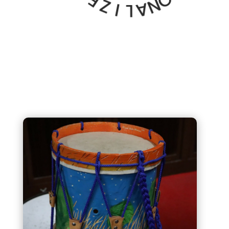
I
S
L
O
A
N