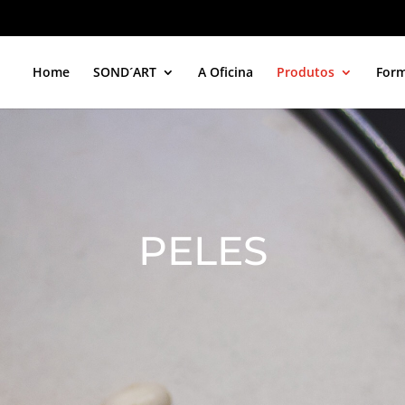
Duis aute irure 
Home
SOND´ART
A Oficina
Produtos
For
PELES