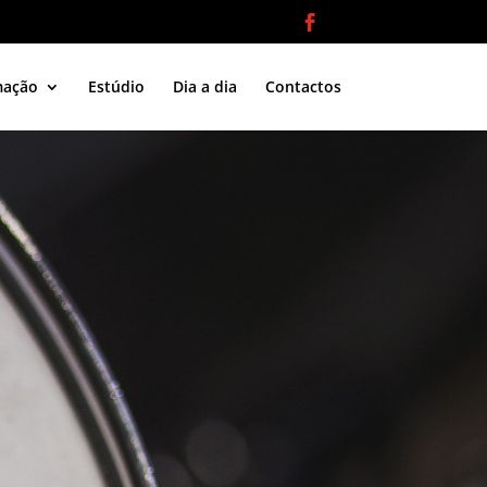
dolor in reprehenderit in voluptate velit esse
mação
Estúdio
Dia a dia
Contactos
cillum dolore eu fugiat nulla pariatur.