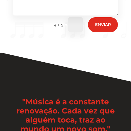
=
ENVIAR
4 + 9
"Música é a constante
renovação. Cada vez que
alguém toca, traz ao
mundo um novo som."