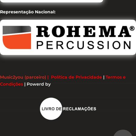
Representação Nacional:
Music2you (parceiro)
|
Política de Privacidade
|
Termos e
Condições
|
Powerd by