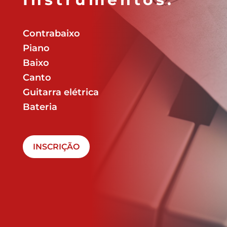
Contrabaixo
Piano
Baixo
Canto
Guitarra elétrica
Bateria
INSCRIÇÃO