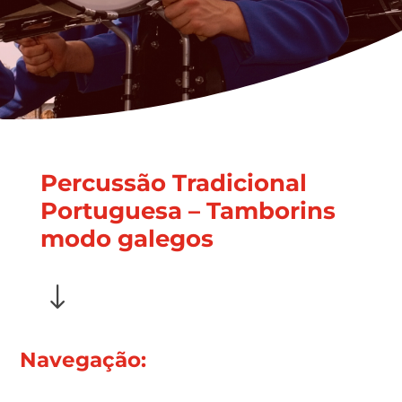
Percussão Tradicional
Portuguesa – Tamborins
modo galegos
"
Navegação: