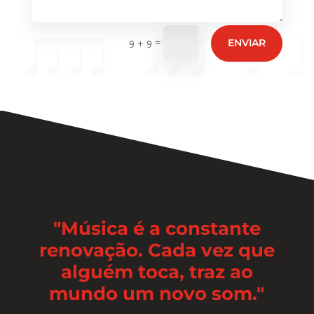
=
ENVIAR
9 + 9
"Música é a constante
renovação. Cada vez que
alguém toca, traz ao
mundo um novo som."