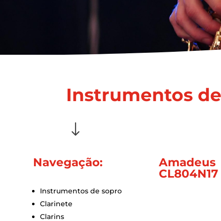
Instrumentos de 
"
Navegação:
Amadeus
CL804N17 
Instrumentos de sopro
Clarinete
Clarins