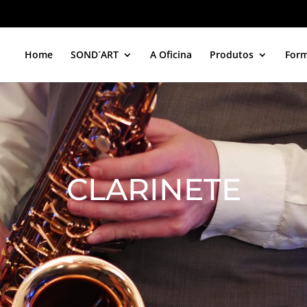
Home
SOND´ART
A Oficina
Produtos
For
CLARINETE