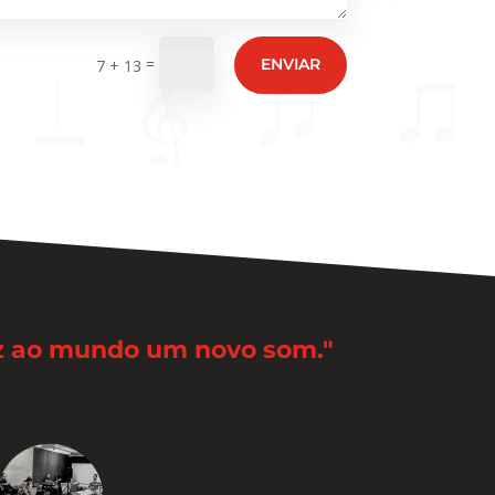
=
ENVIAR
7 + 13
az ao mundo um novo som."