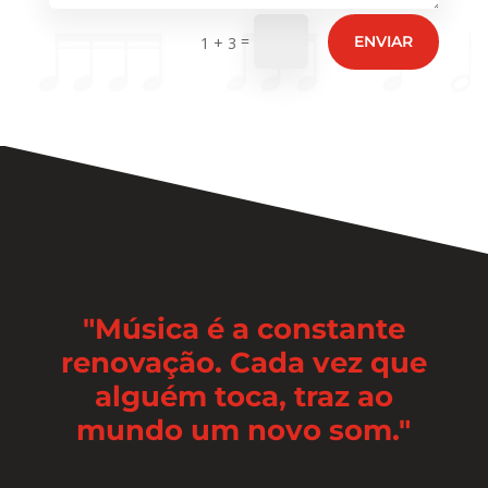
=
ENVIAR
1 + 3
"Música é a constante
renovação. Cada vez que
alguém toca, traz ao
mundo um novo som."