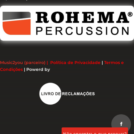
Music2you (parceiro)
|
Política de Privacidade
|
Termos e
Condições
|
Powerd by
Não encontra o que procura?