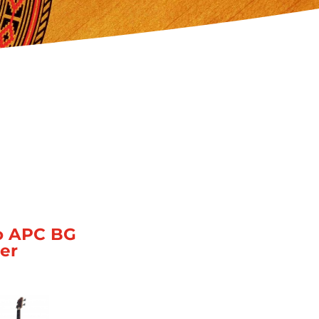
o APC BG
er