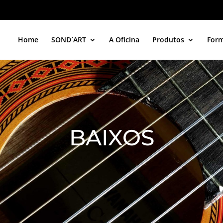
Home
SOND´ART
A Oficina
Produtos
For
BAIXOS