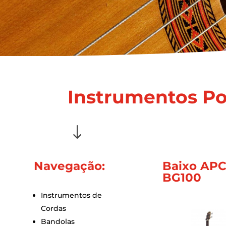
Instrumentos Po
"
Navegação:
Baixo AP
BG100
Instrumentos de
Cordas
Bandolas