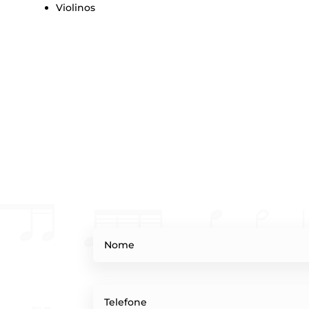
Violino
s