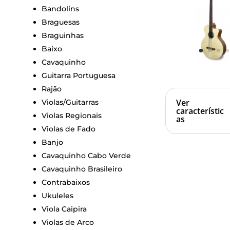
Bandolins
Braguesas
Braguinhas
Baixo
Cavaquinho
Guitarra Portuguesa
Rajão
Ver
Violas/Guitarras
característic
Violas Regionais
as
Violas de Fado
Banjo
Cavaquinho Cabo Verde
Cavaquinho Brasileiro
Contrabaixos
Ukuleles
Viola Caipira
Violas de Arco