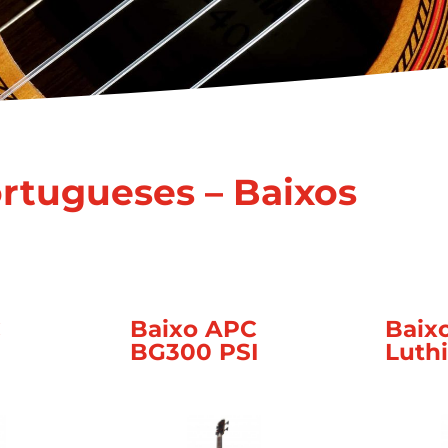
rtugueses – Baixos
C
Baixo APC
Baix
BG300 PSI
Luthi