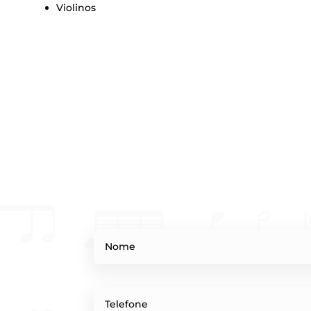
Violino
s