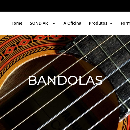
Home
SOND´ART
A Oficina
Produtos
For
BANDOLAS