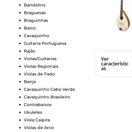
Bandolins
Braguesas
Braguinhas
Baixo
Cavaquinho
Guitarra Portuguesa
Rajão
Ver
Violas/Guitarras
característic
Violas Regionais
as
Violas de Fado
Banjo
Cavaquinho Cabo Verde
Cavaquinho Brasileiro
Contrabaixos
Ukuleles
Viola Caipira
Violas de Arco