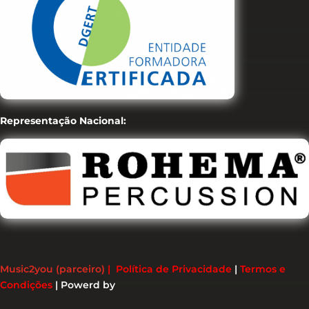
Representação Nacional:
Music2you (parceiro)
|
Política de Privacidade
|
Termos e
Condições
|
Powerd by